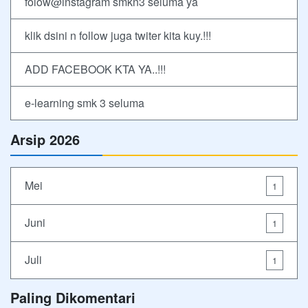
folow@instagram smkn3 seluma ya
klik dsini n follow juga twiter kita kuy.!!!
ADD FACEBOOK KTA YA..!!!
e-learning smk 3 seluma
Arsip 2026
Mei
1
Juni
1
Juli
1
Paling Dikomentari